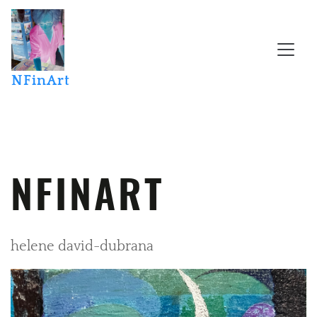
NFinArt
NFINART
helene david-dubrana