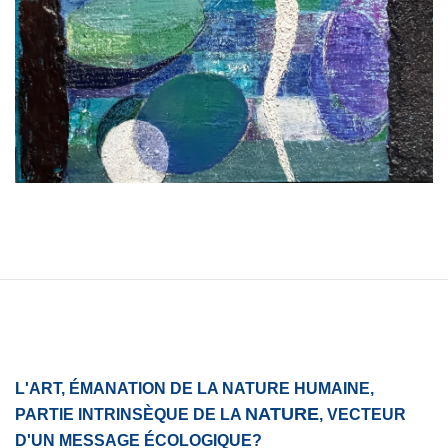
L'ART,
É
MANATION DE LA NATURE HUMAINE,
NATURE
PARTIE INTRINS
È
QUE DE LA
, VECTEUR
D'UN M
E
SSAGE
É
COLOGIQUE?